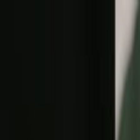
Lectura y tema
Cambiar tema
A-
A
A+
Redes Sociales