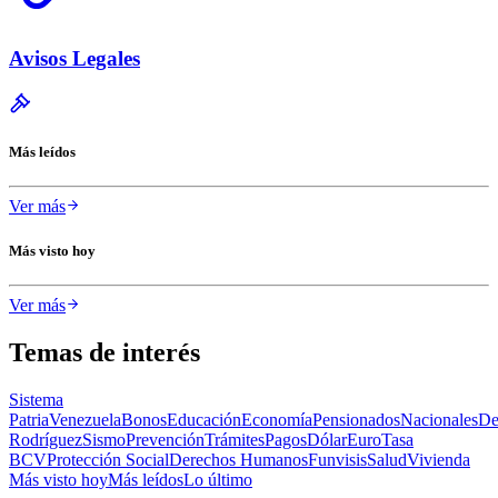
Avisos Legales
Más leídos
Ver más
Más visto hoy
Ver más
Temas de interés
Sistema
Patria
Venezuela
Bonos
Educación
Economía
Pensionados
Nacionales
De
Rodríguez
Sismo
Prevención
Trámites
Pagos
Dólar
Euro
Tasa
BCV
Protección Social
Derechos Humanos
Funvisis
Salud
Vivienda
Más visto hoy
Más leídos
Lo último