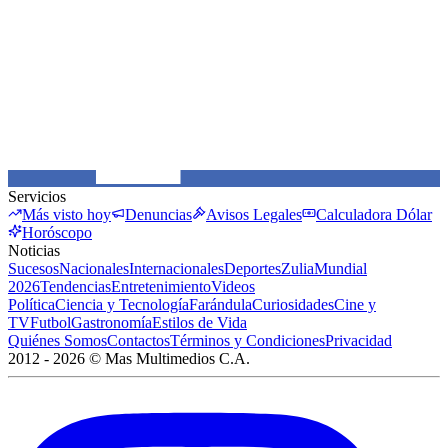
Servicios
Más visto hoy
Denuncias
Avisos Legales
Calculadora Dólar
Horóscopo
Noticias
Sucesos
Nacionales
Internacionales
Deportes
Zulia
Mundial
2026
Tendencias
Entretenimiento
Videos
Política
Ciencia y Tecnología
Farándula
Curiosidades
Cine y
TV
Futbol
Gastronomía
Estilos de Vida
Quiénes Somos
Contactos
Términos y Condiciones
Privacidad
2012 -
2026
©
Mas Multimedios C.A.