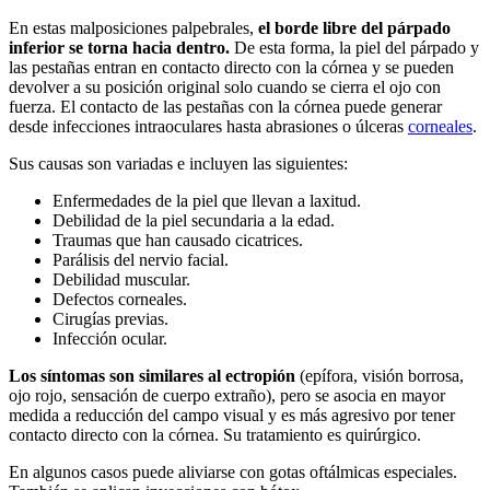
En estas malposiciones palpebrales,
el borde libre del párpado
inferior se torna hacia dentro.
De esta forma, la piel del párpado y
las pestañas entran en contacto directo con la córnea y se pueden
devolver a su posición original solo cuando se cierra el ojo con
fuerza. El contacto de las pestañas con la córnea puede generar
desde infecciones intraoculares hasta abrasiones o úlceras
corneales
.
Sus causas son variadas e incluyen las siguientes:
Enfermedades de la piel que llevan a laxitud.
Debilidad de la piel secundaria a la edad.
Traumas que han causado cicatrices.
Parálisis del nervio facial.
Debilidad muscular.
Defectos corneales.
Cirugías previas.
Infección ocular.
Los síntomas son similares al ectropión
(epífora, visión borrosa,
ojo rojo, sensación de cuerpo extraño), pero se asocia en mayor
medida a reducción del campo visual y es más agresivo por tener
contacto directo con la córnea. Su tratamiento es quirúrgico.
En algunos casos puede aliviarse con gotas oftálmicas especiales.