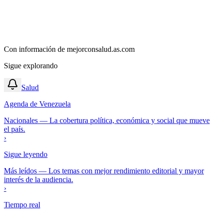
Con información de
mejorconsalud.as.com
Sigue explorando
Salud
Agenda de Venezuela
Nacionales
—
La cobertura política, económica y social que mueve
el país.
›
Sigue leyendo
Más leídos
—
Los temas con mejor rendimiento editorial y mayor
interés de la audiencia.
›
Tiempo real