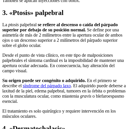
También se aplican inyecciones con bótox.
3. «Ptosis» palpebral
La
ptosis
palpebral
se refiere al descenso o caída del párpado
superior por debajo de su posición normal.
Se define por una
asimetría de más de 2 milímetros entre la apertura ocular de ambos
ojos o un descenso superior a 2 milímetros del párpado superior
sobre el globo ocular.
Desde el punto de vista clínico, en este tipo de malposiciones
palpebrales el síntoma cardinal es la imposibilidad de mantener una
apertura ocular adecuada. En consecuencia, hay alteración del
campo visual.
Su origen puede ser congénito o adquirido.
En el primero se
describe el
síndrome del párpado laxo
. El adquirido puede deberse a
laxitud de la piel, edema palpebral, tumores en la órbita o problemas
con la musculatura ocular, como miastenia
gravis
o blefaroespasmo
esencial.
El tratamiento es solo quirúrgico y requiere intervención en los
músculos oculares.
4. «Dermatochalasis»