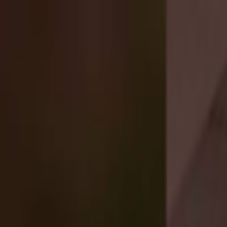
Lectura y tema
Cambiar tema
A-
A
A+
Redes Sociales