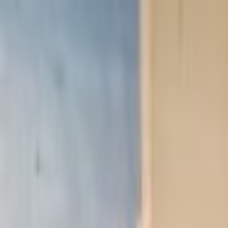
Lectura y tema
Cambiar tema
A-
A
A+
Redes Sociales