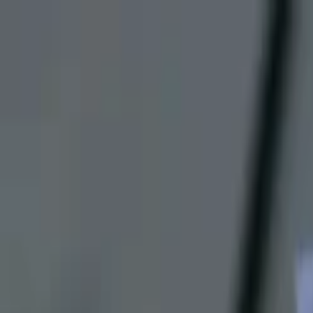
Lectura y tema
Cambiar tema
A-
A
A+
Redes Sociales