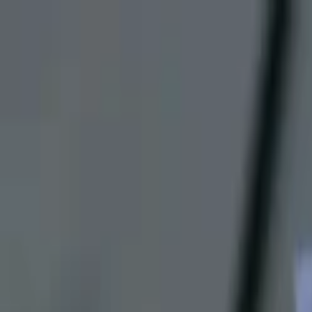
Lectura y tema
Cambiar tema
A-
A
A+
Redes Sociales