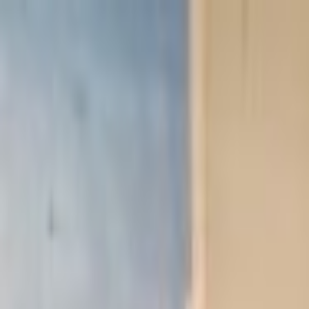
Lectura y tema
Cambiar tema
A-
A
A+
Redes Sociales