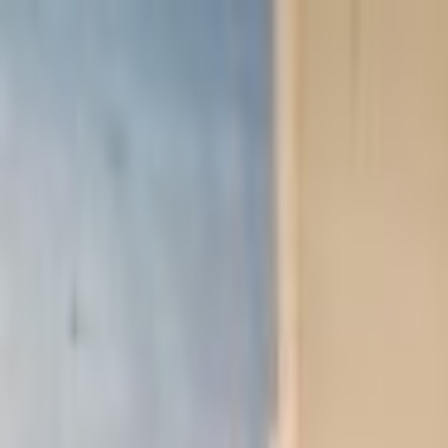
Lectura y tema
Cambiar tema
A-
A
A+
Redes Sociales