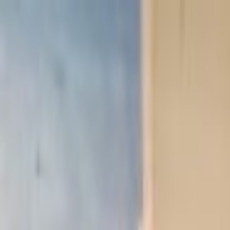
Lectura y tema
Cambiar tema
A-
A
A+
Redes Sociales