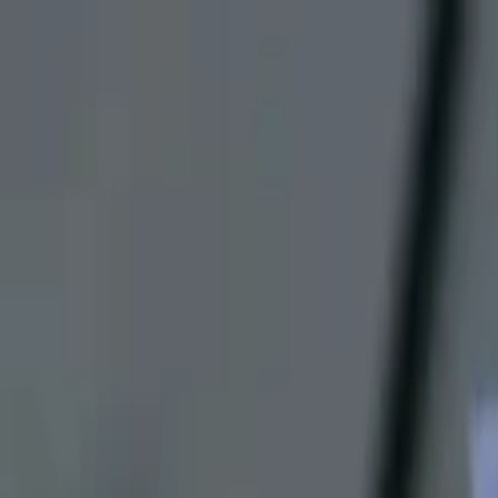
Lectura y tema
Cambiar tema
A-
A
A+
Redes Sociales