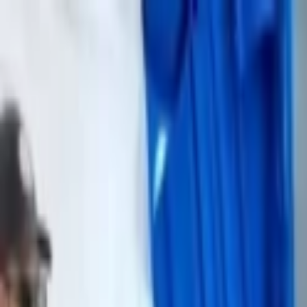
Lectura y tema
Cambiar tema
A-
A
A+
Redes Sociales