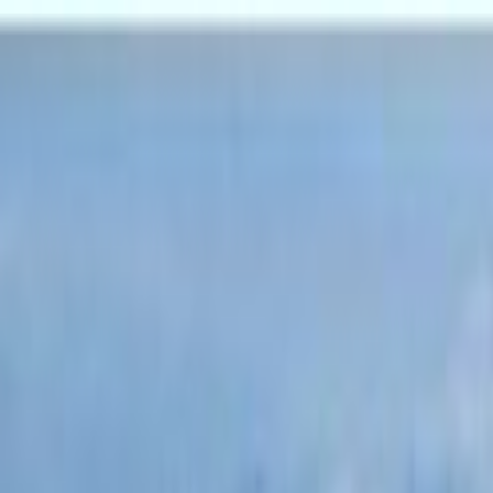
Lectura y tema
Cambiar tema
A-
A
A+
Redes Sociales