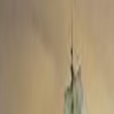
Lectura y tema
Cambiar tema
A-
A
A+
Redes Sociales