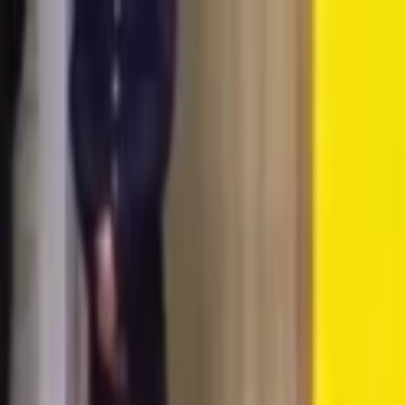
Lectura y tema
Cambiar tema
A-
A
A+
Redes Sociales