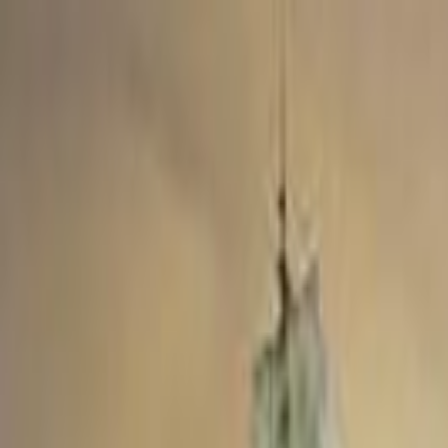
Lectura y tema
Cambiar tema
A-
A
A+
Redes Sociales