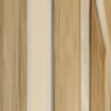
Lectura y tema
Cambiar tema
A-
A
A+
Redes Sociales