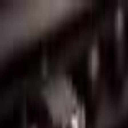
Lectura y tema
Cambiar tema
A-
A
A+
Redes Sociales