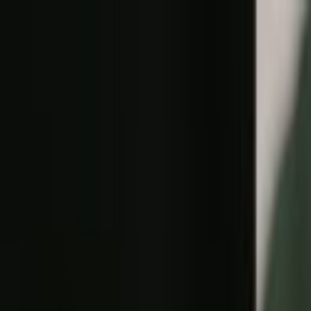
Lectura y tema
Cambiar tema
A-
A
A+
Redes Sociales