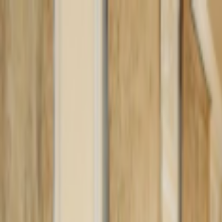
Lectura y tema
Cambiar tema
A-
A
A+
Redes Sociales