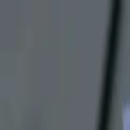
Lectura y tema
Cambiar tema
A-
A
A+
Redes Sociales