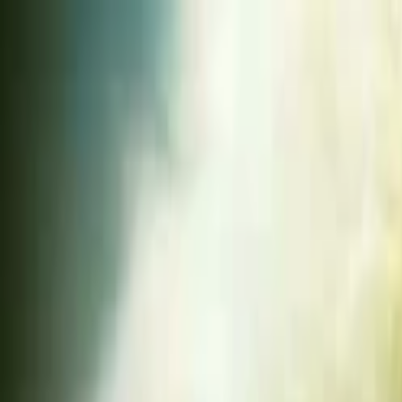
Lectura y tema
Cambiar tema
A-
A
A+
Redes Sociales