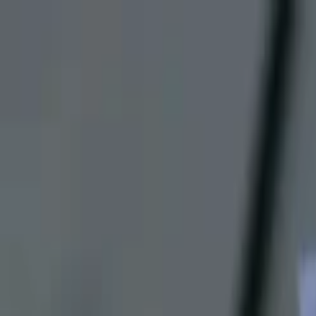
Lectura y tema
Cambiar tema
A-
A
A+
Redes Sociales