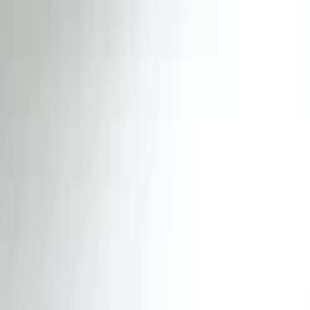
Lectura y tema
Cambiar tema
A-
A
A+
Redes Sociales