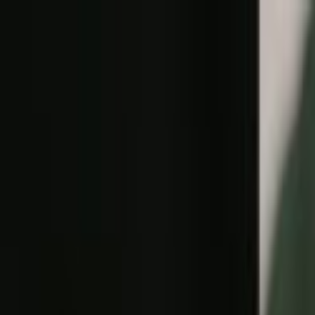
Lectura y tema
Cambiar tema
A-
A
A+
Redes Sociales