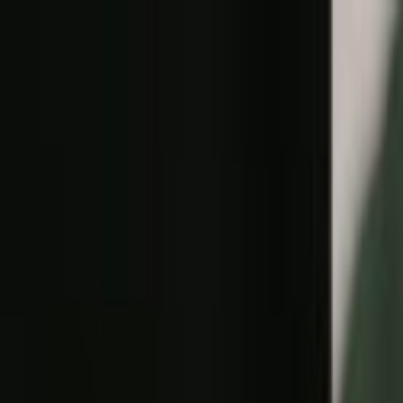
Lectura y tema
Cambiar tema
A-
A
A+
Redes Sociales