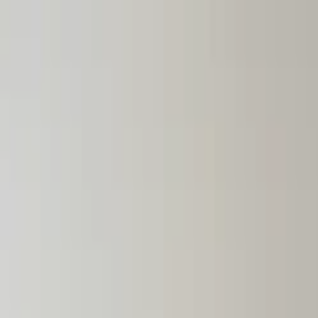
Lectura y tema
Cambiar tema
A-
A
A+
Redes Sociales