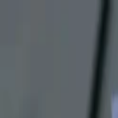
Lectura y tema
Cambiar tema
A-
A
A+
Redes Sociales