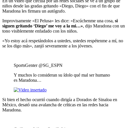
En un video que circula por las redes sociales se ve a un grupo de
niños desde las gradas gritando «Diego, Diego» con el fin de que
Maradona les firmara un autógrafo.
Improvisamente «El Pelusa» les dice: «Escúchenme una cosa,
si
siguen gritando ‘Diego’ me voy a la mi…»
, dijo Maradona con un
tono visiblemente enfadado con los niños.
«Yo estoy acá respetándolos a ustedes, ustedes respétenme a mí, no
se los digo más», zanjó severamente a los jóvenes.
SportsGenter
@SG_ESPN
Y muchos lo consideran su ídolo qué mal ser humano
es Maradona…
Si bien el hecho ocurrió cuando dirigía a Dorados de Sinaloa en
México, desató una avalancha de críticas en las redes hacia
Maradona.