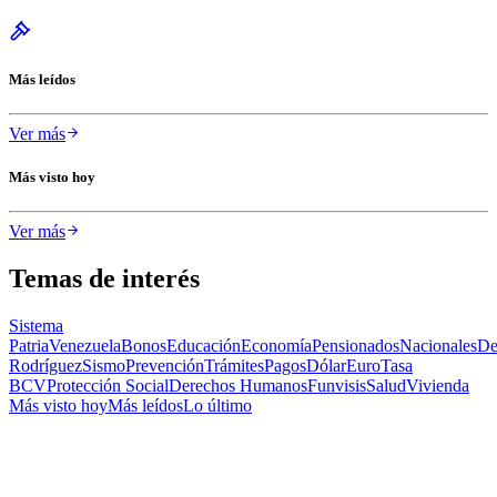
Más leídos
Ver más
Más visto hoy
Ver más
Temas de interés
Sistema
Patria
Venezuela
Bonos
Educación
Economía
Pensionados
Nacionales
De
Rodríguez
Sismo
Prevención
Trámites
Pagos
Dólar
Euro
Tasa
BCV
Protección Social
Derechos Humanos
Funvisis
Salud
Vivienda
Más visto hoy
Más leídos
Lo último