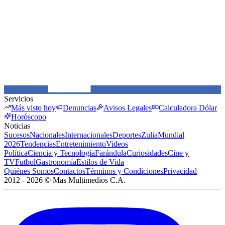
Servicios
Más visto hoy
Denuncias
Avisos Legales
Calculadora Dólar
Horóscopo
Noticias
Sucesos
Nacionales
Internacionales
Deportes
Zulia
Mundial
2026
Tendencias
Entretenimiento
Videos
Política
Ciencia y Tecnología
Farándula
Curiosidades
Cine y
TV
Futbol
Gastronomía
Estilos de Vida
Quiénes Somos
Contactos
Términos y Condiciones
Privacidad
2012 -
2026
©
Mas Multimedios C.A.