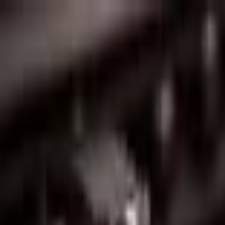
Lectura y tema
Cambiar tema
A-
A
A+
Redes Sociales