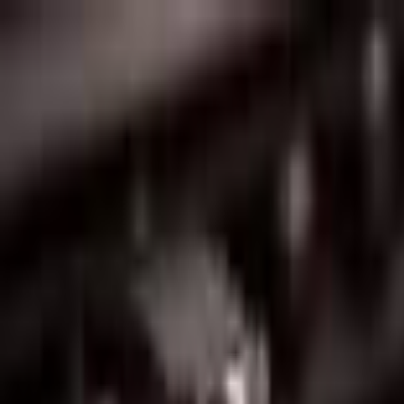
Lectura y tema
Cambiar tema
A-
A
A+
Redes Sociales