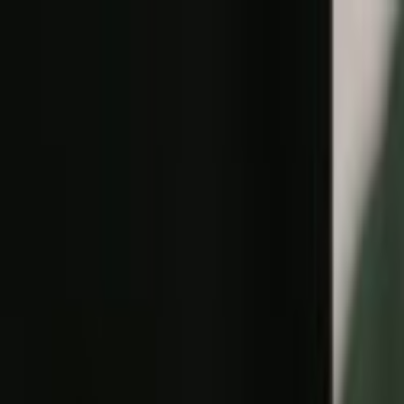
Lectura y tema
Cambiar tema
A-
A
A+
Redes Sociales