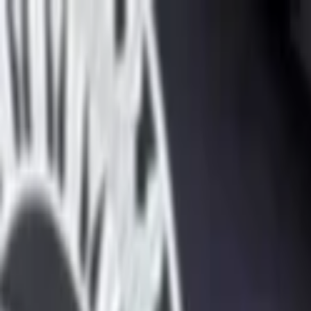
Lectura y tema
Cambiar tema
A-
A
A+
Redes Sociales