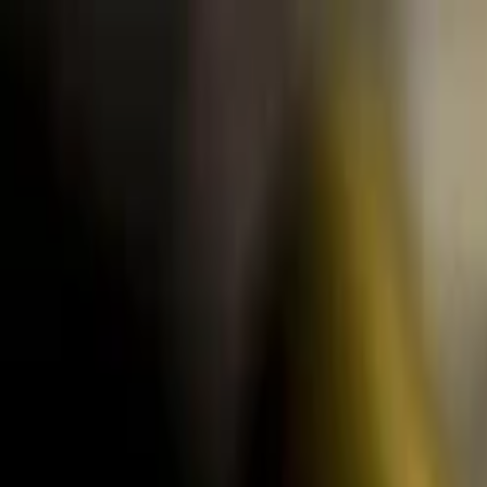
Lectura y tema
Cambiar tema
A-
A
A+
Redes Sociales