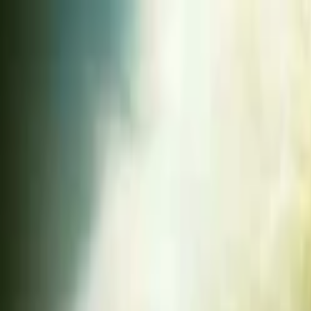
Lectura y tema
Cambiar tema
A-
A
A+
Redes Sociales