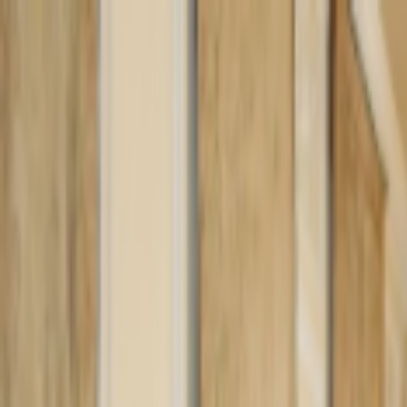
Lectura y tema
Cambiar tema
A-
A
A+
Redes Sociales