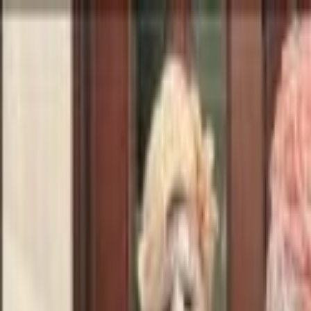
Lectura y tema
Cambiar tema
A-
A
A+
Redes Sociales