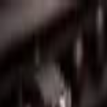
Lectura y tema
Cambiar tema
A-
A
A+
Redes Sociales