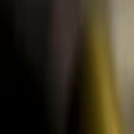
Lectura y tema
Cambiar tema
A-
A
A+
Redes Sociales