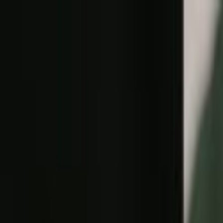
Lectura y tema
Cambiar tema
A-
A
A+
Redes Sociales