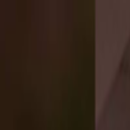
Lectura y tema
Cambiar tema
A-
A
A+
Redes Sociales