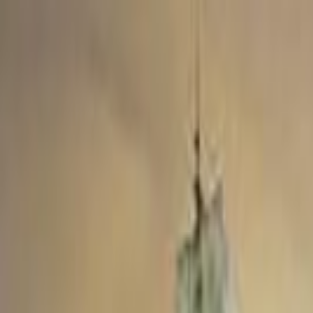
Lectura y tema
Cambiar tema
A-
A
A+
Redes Sociales