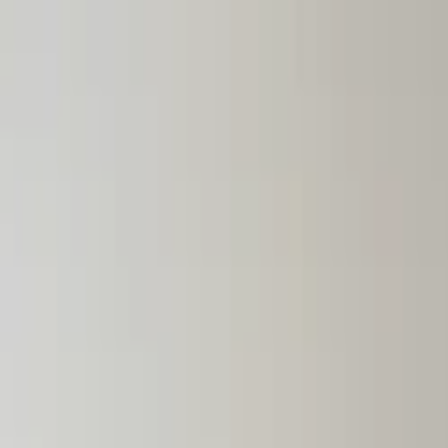
Lectura y tema
Cambiar tema
A-
A
A+
Redes Sociales