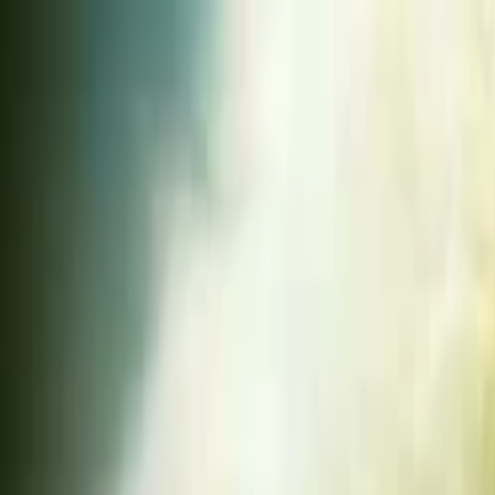
Lectura y tema
Cambiar tema
A-
A
A+
Redes Sociales