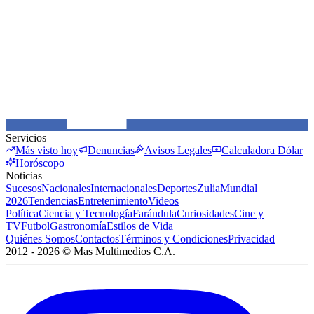
Servicios
Más visto hoy
Denuncias
Avisos Legales
Calculadora Dólar
Horóscopo
Noticias
Sucesos
Nacionales
Internacionales
Deportes
Zulia
Mundial
2026
Tendencias
Entretenimiento
Videos
Política
Ciencia y Tecnología
Farándula
Curiosidades
Cine y
TV
Futbol
Gastronomía
Estilos de Vida
Quiénes Somos
Contactos
Términos y Condiciones
Privacidad
2012 -
2026
©
Mas Multimedios C.A.