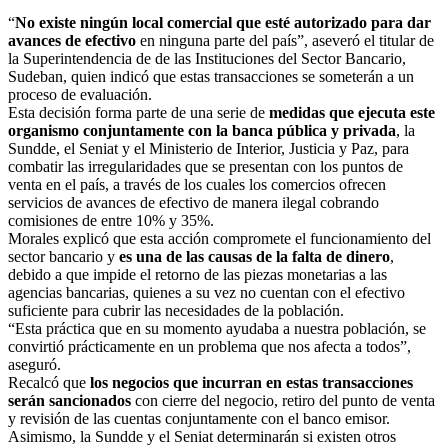
“
No existe ningún local comercial que esté autorizado para dar
avances de efectivo
en ninguna parte del país”, aseveró el titular de
la Superintendencia de de las Instituciones del Sector Bancario,
Sudeban, quien indicó que estas transacciones se someterán a un
proceso de evaluación.
Esta decisión forma parte de una serie de
medidas que ejecuta este
organismo conjuntamente con la banca pública y privada
, la
Sundde, el Seniat y el Ministerio de Interior, Justicia y Paz, para
combatir las irregularidades que se presentan con los puntos de
venta en el país, a través de los cuales los comercios ofrecen
servicios de avances de efectivo de manera ilegal cobrando
comisiones de entre 10% y 35%.
Morales explicó que esta acción compromete el funcionamiento del
sector bancario y
es una de las causas de la falta de dinero
,
debido a que impide el retorno de las piezas monetarias a las
agencias bancarias, quienes a su vez no cuentan con el efectivo
suficiente para cubrir las necesidades de la población.
“Esta práctica que en su momento ayudaba a nuestra población, se
convirtió prácticamente en un problema que nos afecta a todos”,
aseguró.
Recalcó que
los negocios que incurran en estas transacciones
serán sancionados
con cierre del negocio, retiro del punto de venta
y revisión de las cuentas conjuntamente con el banco emisor.
Asimismo, la Sundde y el Seniat determinarán si existen otros