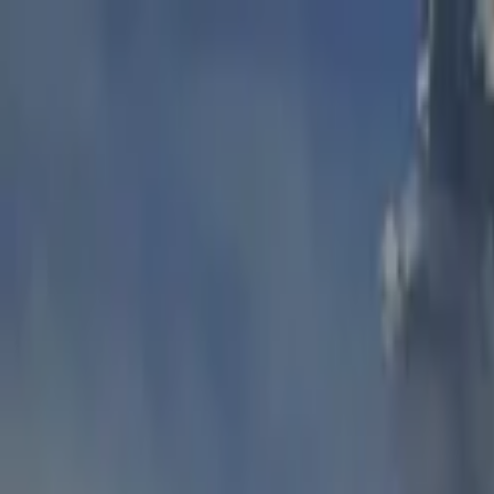
Lectura y tema
Cambiar tema
A-
A
A+
Redes Sociales