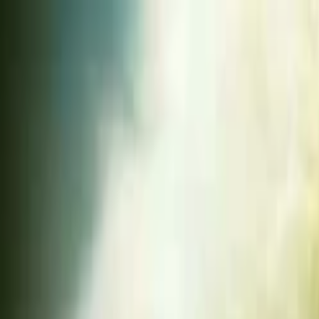
Lectura y tema
Cambiar tema
A-
A
A+
Redes Sociales