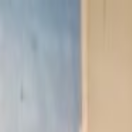
Lectura y tema
Cambiar tema
A-
A
A+
Redes Sociales