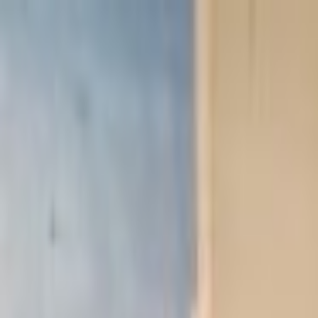
Lectura y tema
Cambiar tema
A-
A
A+
Redes Sociales