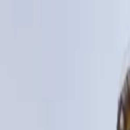
Lectura y tema
Cambiar tema
A-
A
A+
Redes Sociales