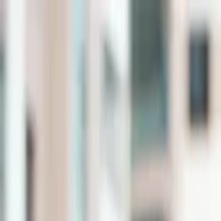
Lectura y tema
Cambiar tema
A-
A
A+
Redes Sociales